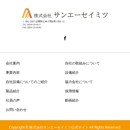
会社案内
自社の取組みについて
事業内容
設備紹介
自社設備についてのご紹介
協力会社について
製品紹介
採用情報
社員の声
動画紹介
お問い合わせ
Copyright © 株式会社サンエーセイミツ公式サイト All Rights Reserved.